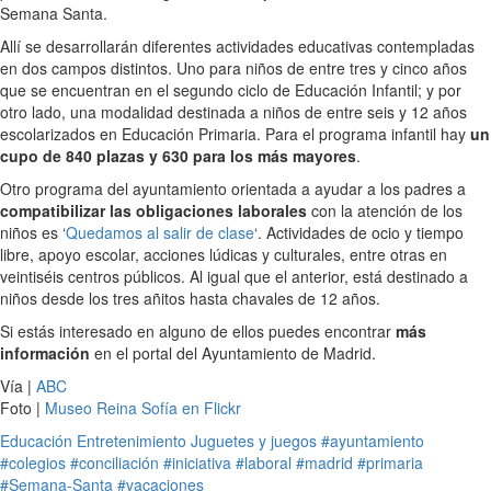
Semana Santa.
Allí se desarrollarán diferentes actividades educativas contempladas
en dos campos distintos. Uno para niños de entre tres y cinco años
que se encuentran en el segundo ciclo de Educación Infantil; y por
otro lado, una modalidad destinada a niños de entre seis y 12 años
escolarizados en Educación Primaria. Para el programa infantil hay
un
cupo de 840 plazas y 630 para los más mayores
.
Otro programa del ayuntamiento orientada a ayudar a los padres a
compatibilizar las obligaciones laborales
con la atención de los
niños es ‘
Quedamos al salir de clase
‘. Actividades de ocio y tiempo
libre, apoyo escolar, acciones lúdicas y culturales, entre otras en
veintiséis centros públicos. Al igual que el anterior, está destinado a
niños desde los tres añitos hasta chavales de 12 años.
Si estás interesado en alguno de ellos puedes encontrar
más
información
en el portal del Ayuntamiento de Madrid.
Vía |
ABC
Foto |
Museo Reina Sofía en Flickr
Educación
Entretenimiento
Juguetes y juegos
#ayuntamiento
#colegios
#conciliación
#iniciativa
#laboral
#madrid
#primaria
#Semana-Santa
#vacaciones