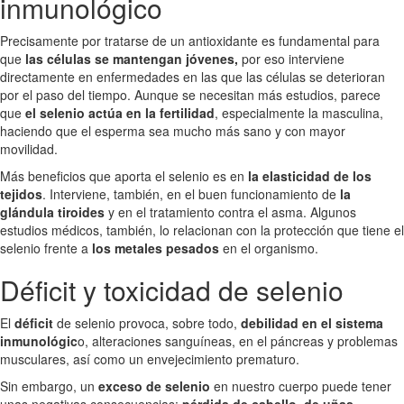
inmunológico
Precisamente por tratarse de un antioxidante es fundamental para
que
las células se mantengan jóvenes,
por eso interviene
directamente en enfermedades en las que las células se deterioran
por el paso del tiempo. Aunque se necesitan más estudios, parece
que
el selenio actúa en la fertilidad
, especialmente la masculina,
haciendo que el esperma sea mucho más sano y con mayor
movilidad.
Más beneficios que aporta el selenio es en
la elasticidad de los
tejidos
. Interviene, también, en el buen funcionamiento de
la
glándula tiroides
y en el tratamiento contra el asma. Algunos
estudios médicos, también, lo relacionan con la protección que tiene el
selenio frente a
los metales pesados
en el organismo.
Déficit y toxicidad de selenio
El
déficit
de selenio provoca, sobre todo,
debilidad en el sistema
inmunológic
o, alteraciones sanguíneas, en el páncreas y problemas
musculares, así como un envejecimiento prematuro.
Sin embargo, un
exceso de selenio
en nuestro cuerpo puede tener
unas negativas consecuencias:
pérdida de cabello, de uñas,