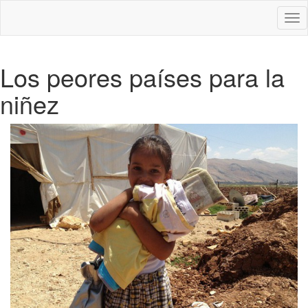
Des
nav
Los peores países para la
niñez