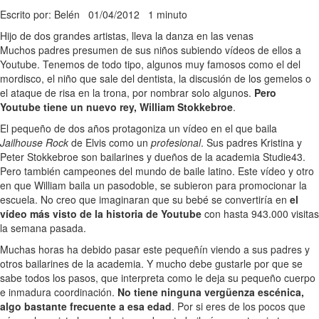
Escrito por: Belén
01/04/2012
1 minuto
Hijo de dos grandes artistas, lleva la danza en las venas
Muchos padres presumen de sus niños subiendo vídeos de ellos a
Youtube. Tenemos de todo tipo, algunos muy famosos como el del
mordisco, el niño que sale del dentista, la discusión de los gemelos o
el ataque de risa en la trona, por nombrar solo algunos.
Pero
Youtube tiene un nuevo rey, William Stokkebroe
.
El pequeño de dos años protagoniza un vídeo en el que baila
Jailhouse Rock
de Elvis como un
profesional
. Sus padres Kristina y
Peter Stokkebroe son bailarines y dueños de la academia Studie43.
Pero también campeones del mundo de baile latino. Este vídeo y otro
en que William baila un pasodoble, se subieron para promocionar la
escuela. No creo que imaginaran que su bebé se convertiría en
el
vídeo más visto de la historia de Youtube
con hasta 943.000 visitas
la semana pasada.
Muchas horas ha debido pasar este pequeñín viendo a sus padres y
otros bailarines de la academia. Y mucho debe gustarle por que se
sabe todos los pasos, que interpreta como le deja su pequeño cuerpo
e inmadura coordinación.
No tiene ninguna vergüenza escénica,
algo bastante frecuente a esa edad
. Por si eres de los pocos que