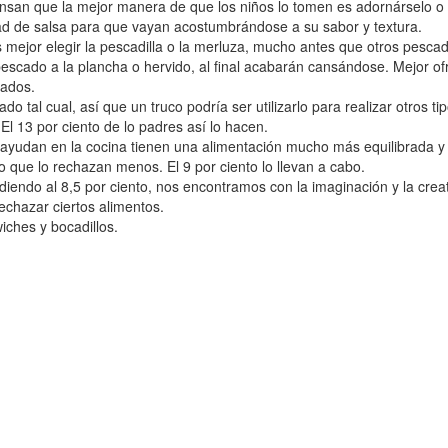
ensan que la mejor manera de que los niños lo tomen es adornárselo o
ad de salsa para que vayan acostumbrándose a su sabor y textura.
es mejor elegir la pescadilla o la merluza, mucho antes que otros pesc
 pescado a la plancha o hervido, al final acabarán cansándose. Mejor of
tados.
ado tal cual, así que un truco podría ser utilizarlo para realizar otros
El 13 por ciento de lo padres así lo hacen.
ayudan en la cocina tienen una alimentación mucho más equilibrada y
 que lo rechazan menos. El 9 por ciento lo llevan a cabo.
endiendo al 8,5 por ciento, nos encontramos con la imaginación y la cre
echazar ciertos alimentos.
iches y bocadillos.