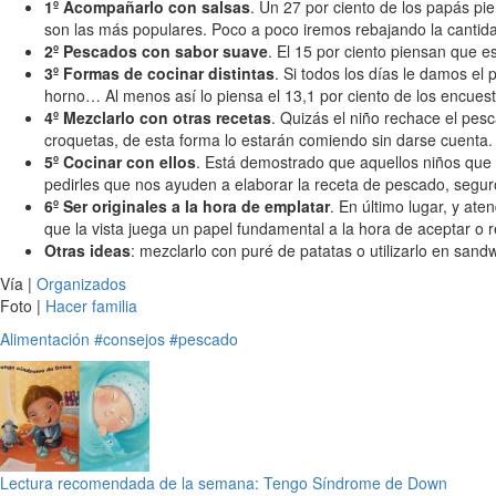
1º Acompañarlo con salsas
. Un 27 por ciento de los papás pi
son las más populares. Poco a poco iremos rebajando la cantid
2º Pescados con sabor suave
. El 15 por ciento piensan que 
3º Formas de cocinar distintas
. Si todos los días le damos el
horno… Al menos así lo piensa el 13,1 por ciento de los encues
4º Mezclarlo con otras recetas
. Quizás el niño rechace el pesc
croquetas, de esta forma lo estarán comiendo sin darse cuenta. 
5º Cocinar con ellos
. Está demostrado que aquellos niños que 
pedirles que nos ayuden a elaborar la receta de pescado, seguro
6º Ser originales a la hora de emplatar
. En último lugar, y at
que la vista juega un papel fundamental a la hora de aceptar o r
Otras ideas
: mezclarlo con puré de patatas o utilizarlo en sandw
Vía |
Organizados
Foto |
Hacer familia
Alimentación
#consejos
#pescado
Lectura recomendada de la semana: Tengo Síndrome de Down