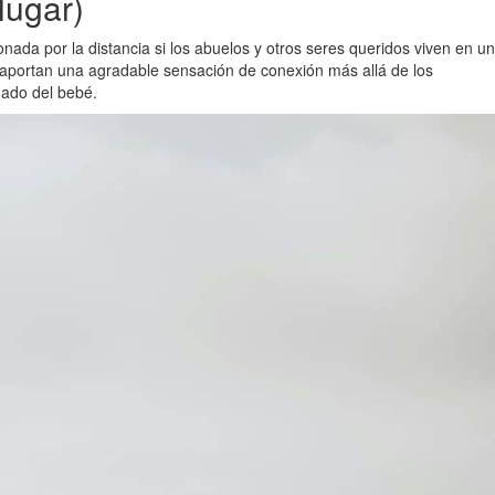
lugar)
nada por la distancia si los abuelos y otros seres queridos viven en un
 aportan una agradable sensación de conexión más allá de los
dado del bebé.