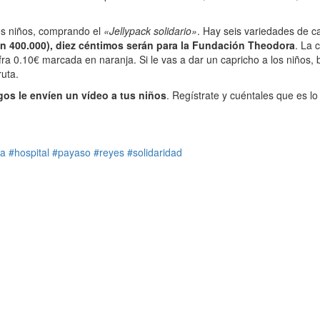
los niños, comprando el
«Jellypack solidario»
. Hay seis variedades de ca
n 400.000), diez céntimos serán para la Fundación Theodora
. La 
ra 0.10€ marcada en naranja. Si le vas a dar un capricho a los niños, b
ruta.
gos le envíen un vídeo a tus niños
. Regístrate y cuéntales que es l
ra
#hospital
#payaso
#reyes
#solidaridad