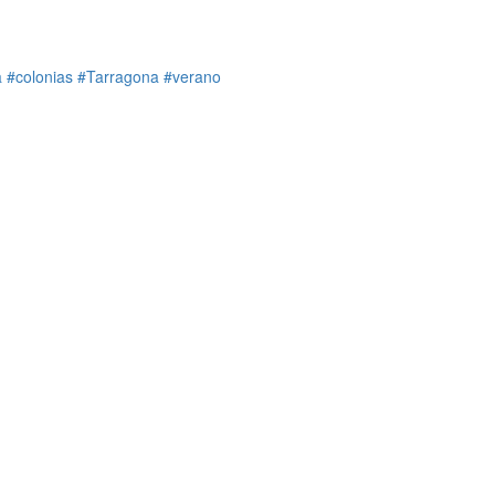
a
#colonias
#Tarragona
#verano