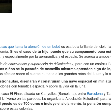
osas que llama la atención de un bebé
es esa bola brillante del cielo,
onomía.
Si es el caso de tu hijo, puede que su campamento para e
ía, y especialmente por la aeronáutica y el espacio. Se acerca a ambos
o de convivencia y superación de dificultades»
, pero con un espíritu lú
os niños se lo pasarán de maravilla mientras aprenden algo de i
sus efectos sobre el cuerpo humano o los grandes retos del futuro y la 
tronautas, diseñarán y construirán una nave espacial en miniatu
ciones con temática espacial y sobre la vida en la luna.
 casa El Pinar, situada en Canyelles (Barcelona), entre
Barcelona
y Ta
l Universo en las paredes. Lo organiza la Asociación Estudiantil para l
l precio es de 700 euros e incluye el alojamiento, la pensión comp
sobre estas colonias.