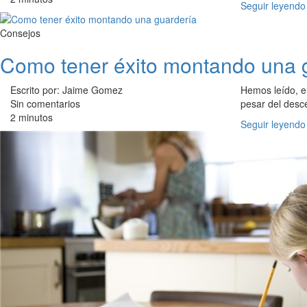
Seguir leyendo
Consejos
Como tener éxito montando una 
Escrito por: Jaime Gomez
Hemos leído, e
Sin comentarios
pesar del desce
2 minutos
Seguir leyendo