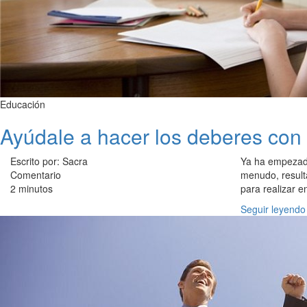
Educación
Ayúdale a hacer los deberes con 
Escrito por: Sacra
Ya ha empezado
Comentario
menudo, result
2 minutos
para realizar 
Seguir leyendo