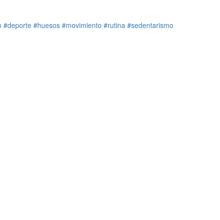
n
#deporte
#huesos
#movimiento
#rutina
#sedentarismo