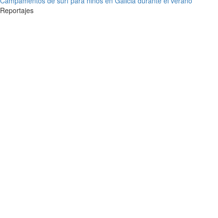
Campamentos de surf para niños en Galicia durante el verano
Reportajes