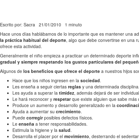
Escrito por: Sacra
21/01/2010
1 minuto
Hace unos días hablábamos de lo importante que es mantener una 
la práctica habitual del deporte
, algo que debe convertirse en una r
ofrece esta actividad.
Generalmente el niño empieza a practicar un determinado deporte inf
gradual y siempre respetando los gustos particulares del peque
Algunos de
los beneficios que ofrece el deporte
a nuestros hijos so
Hace que los niños ingresen en la
sociedad
.
Les enseña a seguir ciertas
reglas
y una determinada disciplina
Les ayuda a superar la
timidez
, además dejará de ser individua
Le hará reconocer y
respetar
que existe alguien que sabe más q
Produce un aumento y desarrollo generalizado en la
coordinac
Ayuda a aumentar su
crecimiento
.
Puede
corregir
posibles defectos físicos.
Le
enseña
a tener responsabilidades.
Estimula la higiene y la
salud
.
Desarrolla el placer por el
movimiento
, desterrando el sedentar