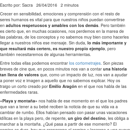
Escrito por: Sacra
26/04/2016
2 minutos
Crecer en sensibilidad, emociones y comprensión con el resto de
seres humanos es vital para que nuestros niños puedan convertirse
en
adultos respetuosos y amables con los demás
. Pero también
es cierto que, en muchas ocasiones, nos perdemos en la marea de
las palabras, de los conceptos y no sabemos muy bien como hacerles
llegar a nuestros niños ese mensaje. Sin duda,
lo más importante y
que resultará más certero, es nuestro propio ejemplo
, pero
también necesitaremos de algunas herramientas.
Entre todas ellas podemos encontrar
los cortometrajes
. Son piezas
breves de cine que, en pocos minutos nos van a contar
una historia
tan llena de valores
que, como un impacto de luz, nos van a ayudar
a poner voz e imagen a aquello que no sabemos explicar. Hoy os
traigo un corto creado por
Emilio Aragón
en el que nos habla de las
enfermedades raras.
«Playa y montaña»
nos habla de ese momento en el que los padres
que van a tener a su bebé reciben la noticia de que su vida va a
cambiar de rumbo. Ellos habían pensado con pasar unas vacaciones
idílicas en la playa pero, de repente,
un giro del destino
, les obliga a
marchar a la montaña. ¿Qué pasa a partir de ese momento? El
camino es duro, hay que prepararse el camino y lanzarse a una nueva