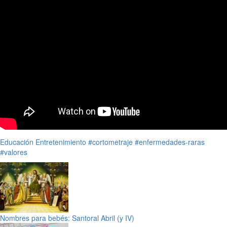
Educación
Entretenimiento
#cortometraje
#enfermedades-raras
#valores
Nombres para bebés: Santoral Abril (y IV)