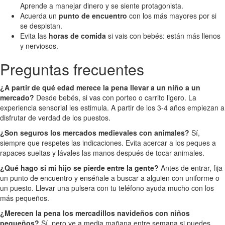
Aprende a manejar dinero y se siente protagonista.
Acuerda un
punto de encuentro
con los más mayores por si
se despistan.
Evita las
horas de comida
si vais con bebés: están más llenos
y nerviosos.
Preguntas frecuentes
¿A partir de qué edad merece la pena llevar a un niño a un
mercado?
Desde bebés, si vas con porteo o carrito ligero. La
experiencia sensorial les estimula. A partir de los 3-4 años empiezan a
disfrutar de verdad de los puestos.
¿Son seguros los mercados medievales con animales?
Sí,
siempre que respetes las indicaciones. Evita acercar a los peques a
rapaces sueltas y lávales las manos después de tocar animales.
¿Qué hago si mi hijo se pierde entre la gente?
Antes de entrar, fija
un punto de encuentro y enséñale a buscar a alguien con uniforme o
un puesto. Llevar una pulsera con tu teléfono ayuda mucho con los
más pequeños.
¿Merecen la pena los mercadillos navideños con niños
pequeños?
Sí, pero ve a media mañana entre semana si puedes.