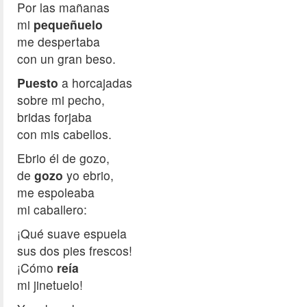
Por las mañanas
mi
pequeñuelo
me despertaba
con un gran beso.
Puesto
a horcajadas
sobre mi pecho,
bridas forjaba
con mis cabellos.
Ebrio él de gozo,
de
gozo
yo ebrio,
me espoleaba
mi caballero:
¡Qué suave espuela
sus dos pies frescos!
¡Cómo
reía
mi jinetuelo!