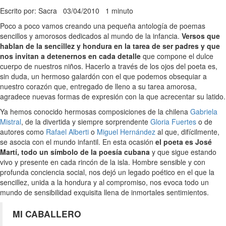
Escrito por: Sacra
03/04/2010
1 minuto
Poco a poco vamos creando una pequeña antología de poemas
sencillos y amorosos dedicados al mundo de la infancia.
Versos que
hablan de la sencillez y hondura en la tarea de ser padres y que
nos invitan a detenernos en cada detalle
que compone el dulce
cuerpo de nuestros niños. Hacerlo a través de los ojos del poeta es,
sin duda, un hermoso galardón con el que podemos obsequiar a
nuestro corazón que, entregado de lleno a su tarea amorosa,
agradece nuevas formas de expresión con la que acrecentar su latido.
Ya hemos conocido hermosas composiciones de la chilena
Gabriela
Mistral
, de la divertida y siempre sorprendente
Gloria Fuertes
o de
autores como
Rafael Alberti
o
Miguel Hernández
al que, difícilmente,
se asocia con el mundo infantil. En esta ocasión
el poeta es José
Martí, todo un símbolo de la poesía cubana
y que sigue estando
vivo y presente en cada rincón de la isla. Hombre sensible y con
profunda conciencia social, nos dejó un legado poético en el que la
sencillez, unida a la hondura y al compromiso, nos evoca todo un
mundo de sensibilidad exquisita llena de inmortales sentimientos.
MI CABALLERO