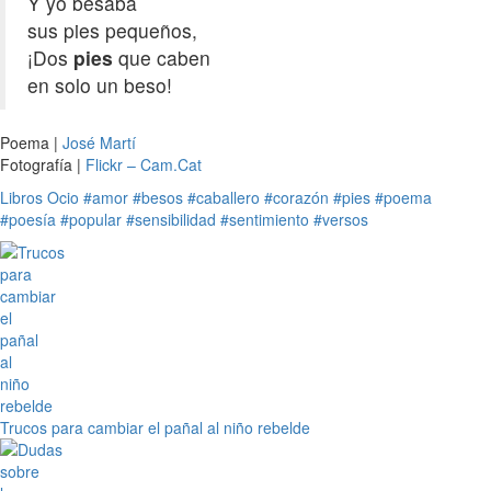
Y yo besaba
sus pies pequeños,
¡Dos
pies
que caben
en solo un beso!
Poema |
José Martí
Fotografía |
Flickr – Cam.Cat
Libros
Ocio
#amor
#besos
#caballero
#corazón
#pies
#poema
#poesía
#popular
#sensibilidad
#sentimiento
#versos
Trucos para cambiar el pañal al niño rebelde