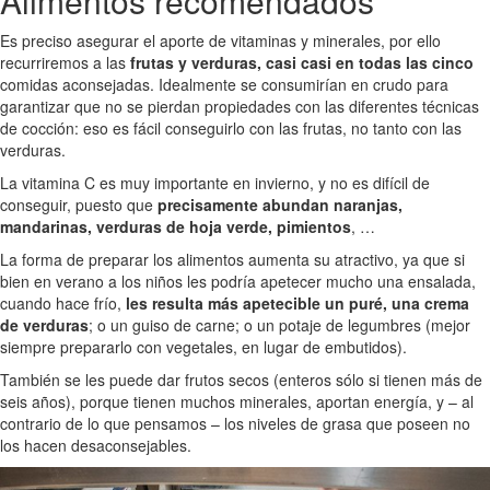
Alimentos recomendados
Es preciso asegurar el aporte de vitaminas y minerales, por ello
recurriremos a las
frutas y verduras, casi casi en todas las cinco
comidas aconsejadas. Idealmente se consumirían en crudo para
garantizar que no se pierdan propiedades con las diferentes técnicas
de cocción: eso es fácil conseguirlo con las frutas, no tanto con las
verduras.
La vitamina C es muy importante en invierno, y no es difícil de
conseguir, puesto que
precisamente abundan naranjas,
mandarinas, verduras de hoja verde, pimientos
, …
La forma de preparar los alimentos aumenta su atractivo, ya que si
bien en verano a los niños les podría apetecer mucho una ensalada,
cuando hace frío,
les resulta más apetecible un puré, una crema
de verduras
; o un guiso de carne; o un potaje de legumbres (mejor
siempre prepararlo con vegetales, en lugar de embutidos).
También se les puede dar frutos secos (enteros sólo si tienen más de
seis años), porque tienen muchos minerales, aportan energía, y – al
contrario de lo que pensamos – los niveles de grasa que poseen no
los hacen desaconsejables.