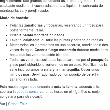
Ingredientes
: 600 gramos de zanahorias, 1 patata grande, 1
calabacín mediano, 4 cucharadas de nata líquida, 1 cucharada de
mantequilla, sal y perejil rizado.
Modo de hacerlo
:
Pelar las
zanahorias
y trocearlas, reservando un trozo para,
posteriormente, rallar.
Pelar la
patata
y cortarla en dados.
Lavar el
calabacín
, quitarle las puntas y cortarlo en rodajas.
Meter todos los ingredientes en una cacerola, añadiéndole dos
vasos de agua.
Cocer a fuego moderado
durante media hora
hasta que las verduras estén blandas.
Todas las verduras cocinadas las pasaremos por el
pasapurés
y ese puré obtenido lo verteremos en un cazo. Rectificamos la
sal e incorporamos la
nata y la mantequilla
. Cocer unos
minutos más. Servir adornado con un poquito de perejil y
zanahoria rallada.
Esta receta seguro que encanta a
toda la familia
, además si te
sobrara
la puedes conservar
unas horas en el frigorífico o, mejor,
congelarla para otra ocasión.
Vía |
Crecer Feliz