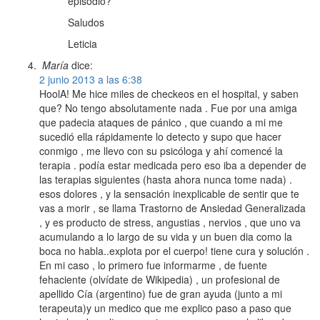
episodio?
Saludos
Leticia
María
dice:
2 junio 2013 a las 6:38
HoolA! Me hice miles de checkeos en el hospital, y saben
que? No tengo absolutamente nada . Fue por una amiga
que padecia ataques de pánico , que cuando a mi me
sucedió ella rápidamente lo detecto y supo que hacer
conmigo , me llevo con su psicóloga y ahí comencé la
terapia . podía estar medicada pero eso iba a depender de
las terapias siguientes (hasta ahora nunca tome nada) .
esos dolores , y la sensación inexplicable de sentir que te
vas a morir , se llama Trastorno de Ansiedad Generalizada
, y es producto de stress, angustias , nervios , que uno va
acumulando a lo largo de su vida y un buen dia como la
boca no habla..explota por el cuerpo! tiene cura y solución .
En mi caso , lo primero fue informarme , de fuente
fehaciente (olvídate de Wikipedia) , un profesional de
apellido Cía (argentino) fue de gran ayuda (junto a mi
terapeuta)y un medico que me explico paso a paso que