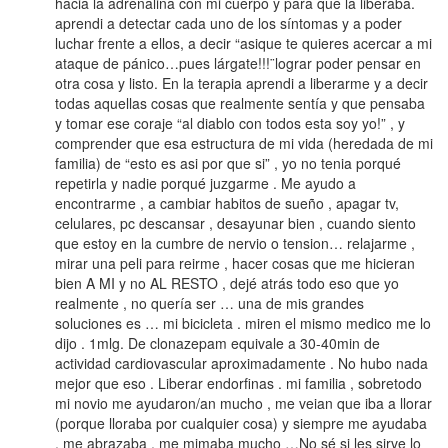
hacia la adrenalina con mi cuerpo y para que la liberaba.
aprendi a detectar cada uno de los síntomas y a poder
luchar frente a ellos, a decir “asique te quieres acercar a mi
ataque de pánico…pues lárgate!!!¨lograr poder pensar en
otra cosa y listo. En la terapia aprendi a liberarme y a decir
todas aquellas cosas que realmente sentía y que pensaba
y tomar ese coraje “al diablo con todos esta soy yo!” , y
comprender que esa estructura de mi vida (heredada de mi
familia) de “esto es asi por que si” , yo no tenia porqué
repetirla y nadie porqué juzgarme . Me ayudo a
encontrarme , a cambiar habitos de sueño , apagar tv,
celulares, pc descansar , desayunar bien , cuando siento
que estoy en la cumbre de nervio o tension… relajarme ,
mirar una peli para reirme , hacer cosas que me hicieran
bien A MI y no AL RESTO , dejé atrás todo eso que yo
realmente , no quería ser … una de mis grandes
soluciones es … mi bicicleta . miren el mismo medico me lo
dijo . 1mlg. De clonazepam equivale a 30-40min de
actividad cardiovascular aproximadamente . No hubo nada
mejor que eso . Liberar endorfinas . mi familia , sobretodo
mi novio me ayudaron/an mucho , me veian que iba a llorar
(porque lloraba por cualquier cosa) y siempre me ayudaba
, me abrazaba , me mimaba mucho …No sé si les sirve lo