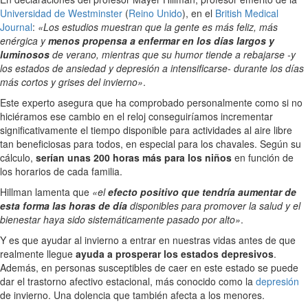
Universidad de Westminster
(
Reino Unido
), en el
British Medical
Journal
:
«Los estudios muestran que la gente es más feliz, más
enérgica y
menos propensa a enfermar en los días largos y
luminosos
de verano, mientras que su humor tiende a rebajarse -y
los estados de ansiedad y depresión a intensificarse- durante los días
más cortos y grises del invierno»
.
Este experto asegura que ha comprobado personalmente como si no
hiciéramos ese cambio en el reloj conseguiríamos incrementar
significativamente el tiempo disponible para actividades al aire libre
tan beneficiosas para todos, en especial para los chavales. Según su
cálculo,
serían unas 200 horas más para los niños
en función de
los horarios de cada familia.
Hillman lamenta que
«el
efecto positivo que tendría aumentar de
esta forma las horas de día
disponibles para promover la salud y el
bienestar haya sido sistemáticamente pasado por alto»
.
Y es que ayudar al invierno a entrar en nuestras vidas antes de que
realmente llegue
ayuda a prosperar los estados depresivos
.
Además, en personas susceptibles de caer en este estado se puede
dar el trastorno afectivo estacional, más conocido como la
depresión
de invierno. Una dolencia que también afecta a los menores.