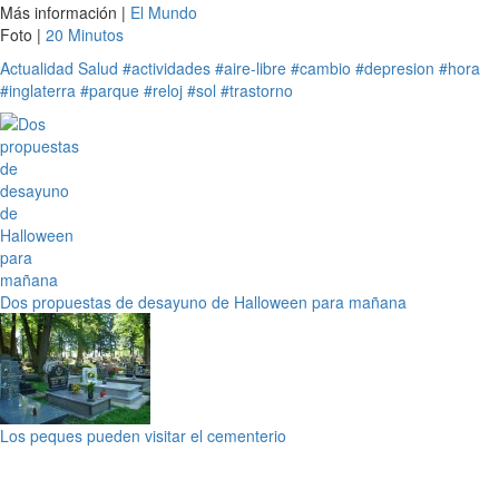
Más información |
El Mundo
Foto |
20 Minutos
Actualidad
Salud
#actividades
#aire-libre
#cambio
#depresion
#hora
#inglaterra
#parque
#reloj
#sol
#trastorno
Dos propuestas de desayuno de Halloween para mañana
Los peques pueden visitar el cementerio