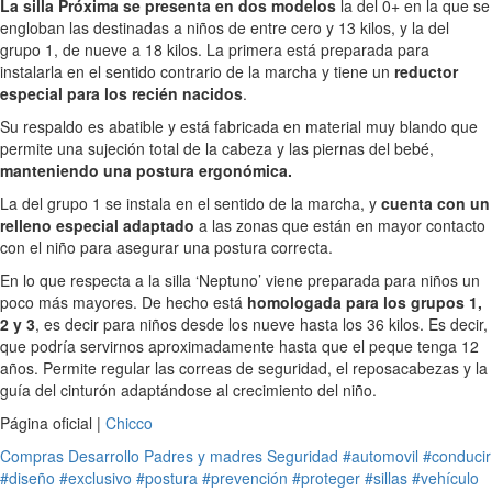
La silla Próxima se presenta en dos modelos
la del 0+ en la que se
engloban las destinadas a niños de entre cero y 13 kilos, y la del
grupo 1, de nueve a 18 kilos. La primera está preparada para
instalarla en el sentido contrario de la marcha y tiene un
reductor
especial para los recién nacidos
.
Su respaldo es abatible y está fabricada en material muy blando que
permite una sujeción total de la cabeza y las piernas del bebé,
manteniendo una postura ergonómica.
La del grupo 1 se instala en el sentido de la marcha, y
cuenta con un
relleno especial adaptado
a las zonas que están en mayor contacto
con el niño para asegurar una postura correcta.
En lo que respecta a la silla ‘Neptuno’ viene preparada para niños un
poco más mayores. De hecho está
homologada para los grupos 1,
2 y 3
, es decir para niños desde los nueve hasta los 36 kilos. Es decir,
que podría servirnos aproximadamente hasta que el peque tenga 12
años. Permite regular las correas de seguridad, el reposacabezas y la
guía del cinturón adaptándose al crecimiento del niño.
Página oficial |
Chicco
Compras
Desarrollo
Padres y madres
Seguridad
#automovil
#conducir
#diseño
#exclusivo
#postura
#prevención
#proteger
#sillas
#vehículo