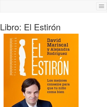
Des
nav
Libro: El Estirón