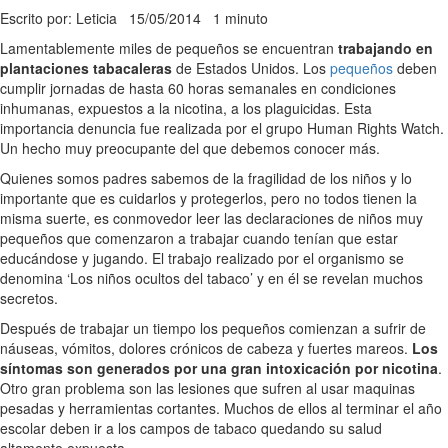
Escrito por: Leticia
15/05/2014
1 minuto
Lamentablemente miles de pequeños se encuentran
trabajando en
plantaciones tabacaleras
de Estados Unidos. Los
pequeños
deben
cumplir jornadas de hasta 60 horas semanales en condiciones
inhumanas, expuestos a la nicotina, a los plaguicidas. Esta
importancia denuncia fue realizada por el grupo Human Rights Watch.
Un hecho muy preocupante del que debemos conocer más.
Quienes somos padres sabemos de la fragilidad de los niños y lo
importante que es cuidarlos y protegerlos, pero no todos tienen la
misma suerte, es conmovedor leer las declaraciones de niños muy
pequeños que comenzaron a trabajar cuando tenían que estar
educándose y jugando. El trabajo realizado por el organismo se
denomina ‘Los niños ocultos del tabaco’ y en él se revelan muchos
secretos.
Después de trabajar un tiempo los pequeños comienzan a sufrir de
náuseas, vómitos, dolores crónicos de cabeza y fuertes mareos.
Los
síntomas son generados por una gran intoxicación por nicotina
.
Otro gran problema son las lesiones que sufren al usar maquinas
pesadas y herramientas cortantes. Muchos de ellos al terminar el año
escolar deben ir a los campos de tabaco quedando su salud
altamente expuesta.