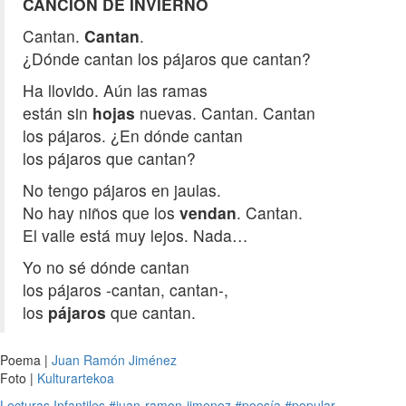
CANCIÓN DE INVIERNO
Cantan.
Cantan
.
¿Dónde cantan los pájaros que cantan?
Ha llovido. Aún las ramas
están sin
hojas
nuevas. Cantan. Cantan
los pájaros. ¿En dónde cantan
los pájaros que cantan?
No tengo pájaros en jaulas.
No hay niños que los
vendan
. Cantan.
El valle está muy lejos. Nada…
Yo no sé dónde cantan
los pájaros -cantan, cantan-,
los
pájaros
que cantan.
Poema |
Juan Ramón Jiménez
Foto |
Kulturartekoa
Lecturas Infantiles
#juan-ramon-jimenez
#poesía
#popular