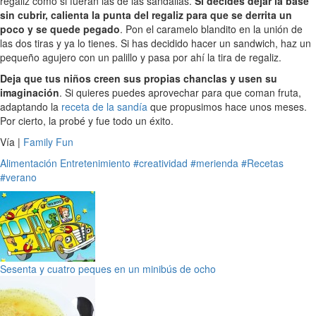
regaliz como si fueran las de las sandalias.
Si decides dejar la base
sin cubrir, calienta la punta del regaliz para que se derrita un
poco y se quede pegado
. Pon el caramelo blandito en la unión de
las dos tiras y ya lo tienes. Si has decidido hacer un sandwich, haz un
pequeño agujero con un palillo y pasa por ahí la tira de regaliz.
Deja que tus niños creen sus propias chanclas y usen su
imaginación
. Si quieres puedes aprovechar para que coman fruta,
adaptando la
receta de la sandía
que propusimos hace unos meses.
Por cierto, la probé y fue todo un éxito.
Vía |
Family Fun
Alimentación
Entretenimiento
#creatividad
#merienda
#Recetas
#verano
Sesenta y cuatro peques en un minibús de ocho