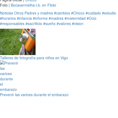
Foto |
Bocavermelha-l.b. en Flickr
Noticias
Otros
Padres y madres
#cambios
#Chicco
#cuidado
#estudio
#horarios
#infancia
#informe
#madres
#maternidad
#Ocio
#responsables
#sacrificio
#sueño
#valores
#vision
Talleres de fotografía para niños en Vigo
Prevenir las varices durante el embarazo