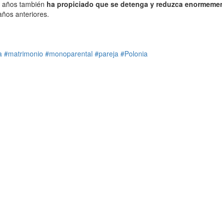
os años también
ha propiciado que se detenga y reduzca enormemen
años anteriores.
a
#matrimonio
#monoparental
#pareja
#Polonia