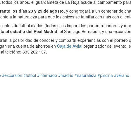
 todos los años, el guardameta de La Roja acude al campamento para
ante los días 23 y 29 de agosto
, y congregará a un centenar de ch
nto a la naturaleza para que los chicos se familiaricen más con el ent
entos de fútbol diarios (todos ellos impartidos por entrenadores y mon
ta al estadio del Real Madrid
, el Santiago Bernabéu; y una excursió
tendrán la posibilidad de conocer y compartir experiencias con el port
ngan una cuenta de ahorros en
Caja de Ávila
, organizador del evento, 
 al telefóno: 633 262 137.
o
#excursión
#futbol
#internado
#madrid
#naturaleza
#piscina
#verano