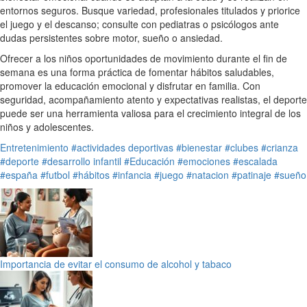
entornos seguros. Busque variedad, profesionales titulados y priorice
el juego y el descanso; consulte con pediatras o psicólogos ante
dudas persistentes sobre motor, sueño o ansiedad.
Ofrecer a los niños oportunidades de movimiento durante el fin de
semana es una forma práctica de fomentar hábitos saludables,
promover la educación emocional y disfrutar en familia. Con
seguridad, acompañamiento atento y expectativas realistas, el deporte
puede ser una herramienta valiosa para el crecimiento integral de los
niños y adolescentes.
Entretenimiento
#actividades deportivas
#bienestar
#clubes
#crianza
#deporte
#desarrollo infantil
#Educación
#emociones
#escalada
#españa
#futbol
#hábitos
#infancia
#juego
#natacion
#patinaje
#sueño
Importancia de evitar el consumo de alcohol y tabaco